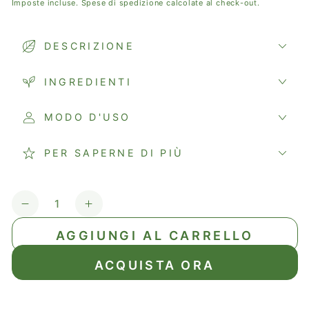
Imposte incluse.
Spese di spedizione
calcolate al check-out.
DESCRIZIONE
INGREDIENTI
MODO D'USO
PER SAPERNE DI PIÙ
Quantità
Diminuisci
Aumenta
quantità
quantità
AGGIUNGI AL CARRELLO
per
per
BIANCOSPINO
BIANCOSPINO
ACQUISTA ORA
Gemmoderivato
Gemmoderivato