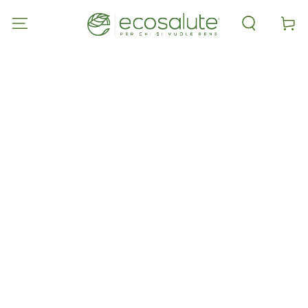
PASSA AL
CONTENUTO
Carell
PASSA ALLE
INFORMAZIONE
SUL PRODOTTO