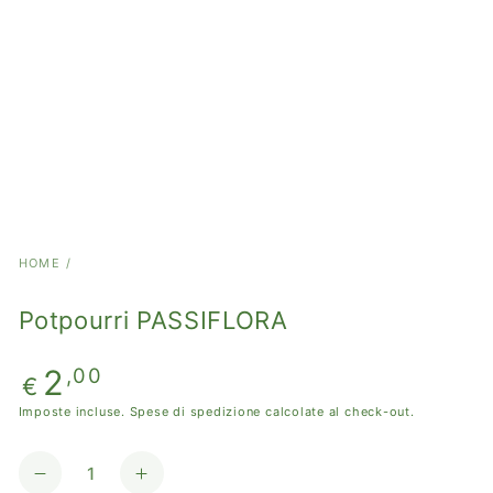
HOME
/
Potpourri PASSIFLORA
Prezzo
2
,00
€
regolare
Imposte incluse.
Spese di spedizione
calcolate al check-out.
Quantità
Diminuisci
Aumenta