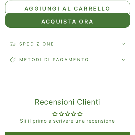
quantità
quantità
AGGIUNGI AL CARRELLO
per
per
Potpourri
Potpourri
ACQUISTA ORA
PASSIFLORA
PASSIFLORA
SPEDIZIONE
METODI DI PAGAMENTO
Recensioni Clienti
Sii il primo a scrivere una recensione