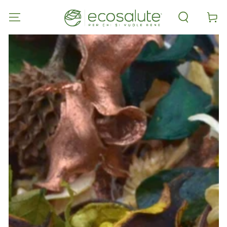
PASSA AL
CONTENUTO
Carell
PASSA ALLE
INFORMAZIONE
SUL PRODOTTO