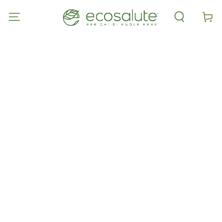
PASSA AL
CONTENUTO
Carell
PASSA ALLE
INFORMAZIONE
SUL PRODOTTO