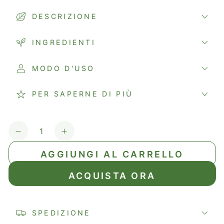
DESCRIZIONE
INGREDIENTI
MODO D'USO
PER SAPERNE DI PIÙ
Quantità
Diminuisci
Aumenta
quantità
quantità
AGGIUNGI AL CARRELLO
per
per
OLIO
OLIO
ACQUISTA ORA
ESSENZIALE
ESSENZIALE
CITRONELLA
CITRONELLA
SPEDIZIONE