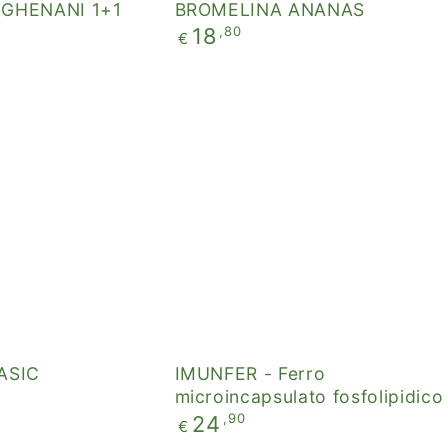
IGHENANI 1+1
BROMELINA ANANAS
Prezzo
,80
18
€
regolare
IMUNFER
-
Ferro
microincapsulato
fosfolipidico
ASIC
IMUNFER - Ferro
microincapsulato fosfolipidico
Prezzo
,90
24
€
regolare