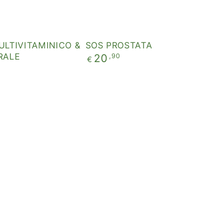
ULTIVITAMINICO &
SOS PROSTATA
RALE
Prezzo
,90
20
€
regolare
BROMELINA
ANI
ANANAS