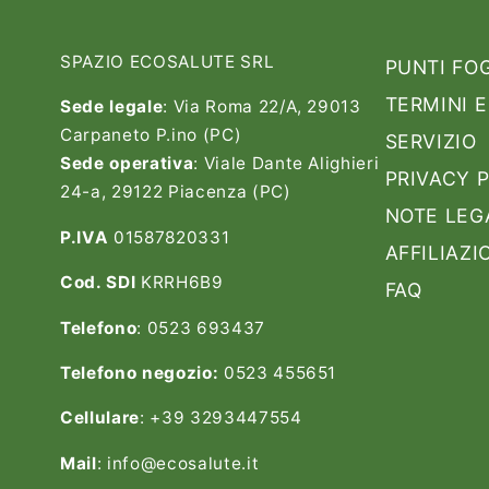
SPAZIO ECOSALUTE SRL
PUNTI FO
TERMINI E
Sede legale
: Via Roma 22/A, 29013
Carpaneto P.ino (PC)
SERVIZIO
Sede operativa
: Viale Dante Alighieri
PRIVACY 
24-a, 29122 Piacenza (PC)
NOTE LEG
P.IVA
01587820331
AFFILIAZI
Cod. SDI
KRRH6B9
FAQ
Telefono
: 0523 693437
Telefono negozio:
0523 455651
Cellulare
: +39 3293447554
Mail
: info@ecosalute.it