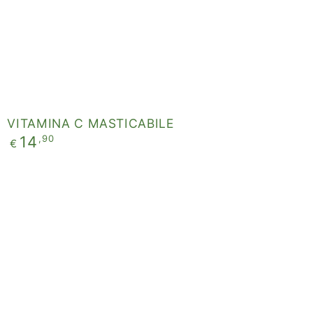
VITAMINA C MASTICABILE
Prezzo
,90
14
€
regolare
SPIRUTONIC
-
ALGA
SPIRULINA