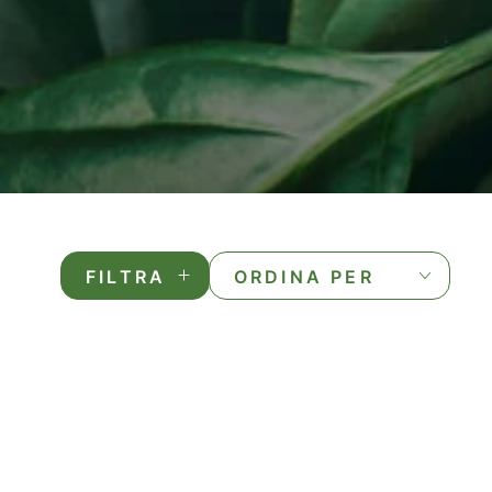
FILTRA
ORDINA PER
MAGNESIO
MAGNESIO
CLORURO
B-
ALKAVITA®MAG
VITALITY