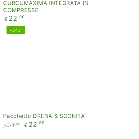
CURCUMAXIMA INTEGRATA IN
COMPRESSE
Prezzo
,90
22
€
regolare
Pacchetto
–34%
DRENA
&
SGONFIA
Pacchetto DRENA & SGONFIA
,50
22
,60
33
€
€
Prezzo
Il
regolare
prezzo