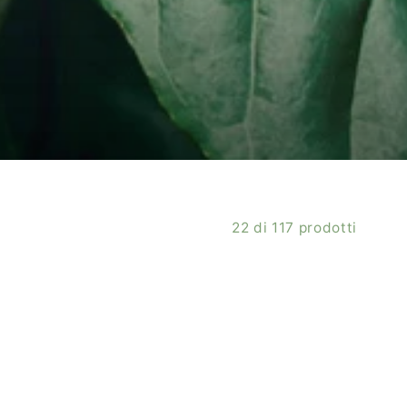
22 di 117 prodotti
VITAMINA
C
MASTICABILE