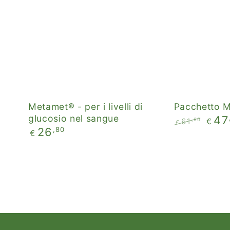
i
livelli
di
glucosio
nel
sangue
Metamet® - per i livelli di
Pacchetto
glucosio nel sangue
47
,60
61
€
€
Prezzo
,80
26
Prezzo
Il
€
regolare
regolare
prezz
di
liqui