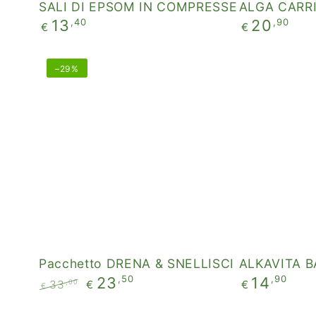
SALI DI EPSOM IN COMPRESSE
ALGA CARR
Prezzo
Prezzo
,40
,90
13
20
€
€
regolare
regolare
Pacchetto
ALKAVITA
–29%
DRENA
BASIC
&
SNELLISCI
Pacchetto DRENA & SNELLISCI
ALKAVITA B
Prezzo
,50
,90
23
14
,00
33
€
€
€
regolare
Prezzo
Il
regolare
prezzo