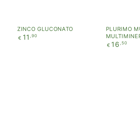
ZINCO GLUCONATO
PLURIMO M
Prezzo
MULTIMINE
,90
11
€
regolare
Prezzo
,50
16
€
regolare
SALI
ALGA
DI
CARRIGHEN
EPSOM
1+1
IN
COMPRESSE