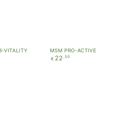
-VITALITY
MSM PRO-ACTIVE
Prezzo
,50
22
€
regolare
SOS
MINICO
PROSTATA
RALE