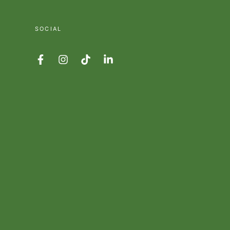
SOCIAL
Facebook
Instagram
TikTok
LinkedIn