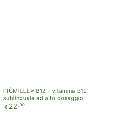
PIÙMILLE®
di
B12
liquidazione
-
vitamina
B12
sublinguale
ad
alto
dosaggio
®
PIÙMILLE® B12 - vitamina B12
sublinguale ad alto dosaggio
Prezzo
,90
22
€
regolare