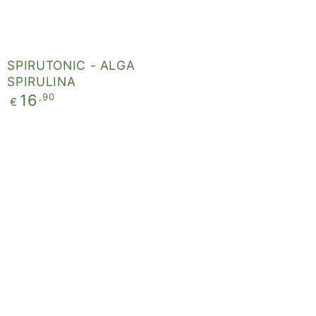
SPIRUTONIC - ALGA
SPIRULINA
Prezzo
,90
16
€
regolare
CURCUMAXIMA
INTEGRATA
IN
COMPRESSE