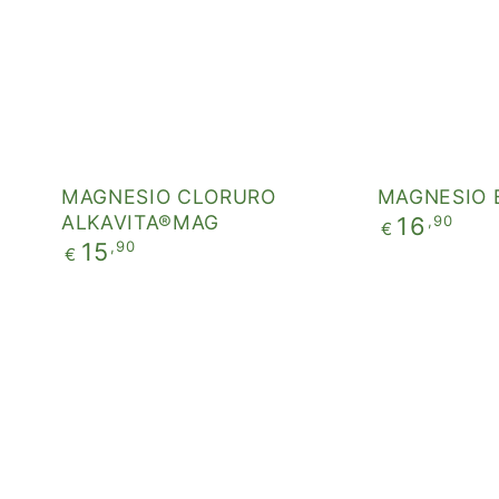
MAGNESIO CLORURO
MAGNESIO B
ALKAVITA®MAG
Prezzo
,90
16
€
regolare
Prezzo
,90
15
€
regolare
ZINCO
PLURIMO
GLUCONATO
MULTIVITA
&
MULTIMINE