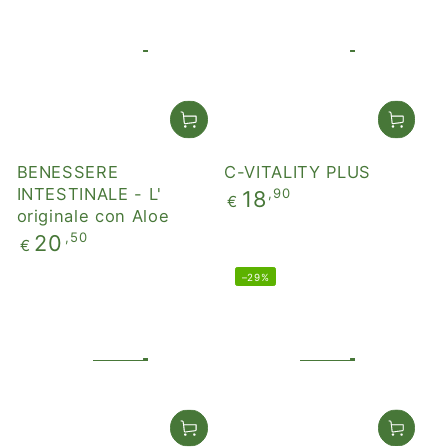
BENESSERE
C-VITALITY PLUS
INTESTINALE - L'
Prezzo
,90
18
€
regolare
originale con Aloe
Prezzo
,50
20
€
regolare
–29%