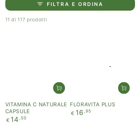
FILTRA E ORDINA
11 di 117 prodotti
VITAMINA C NATURALE
FLORAVITA PLUS
CAPSULE
Prezzo
,95
16
€
regolare
Prezzo
,50
14
€
regolare