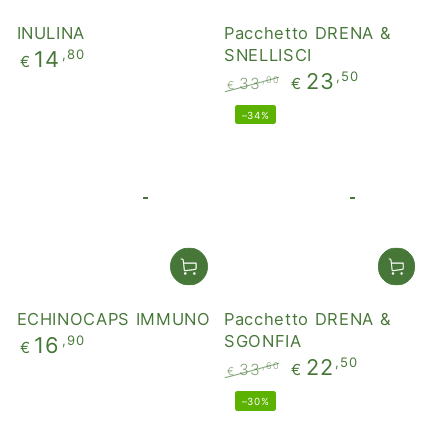
INULINA
Pacchetto DRENA &
Prezzo
SNELLISCI
,80
14
€
regolare
,50
23
,00
33
€
€
Prezzo
Il
–34%
regolare
prezzo
di
liquidazione
ECHINOCAPS IMMUNO
Pacchetto DRENA &
Prezzo
SGONFIA
,90
16
€
regolare
,50
22
,60
33
€
€
Prezzo
Il
–30%
regolare
prezzo
di