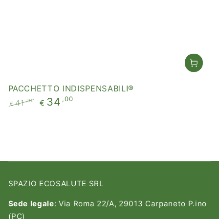
PACCHETTO INDISPENSABILI®
,00
34
,90
41
€
€
Prezzo
Il
regolare
prezzo
di
liquidazione
SPAZIO ECOSALUTE SRL
Sede legale
: Via Roma 22/A, 29013 Carpaneto P.ino
(PC)