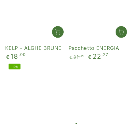
liquidazione
KELP - ALGHE BRUNE
Pacchetto ENERGIA
Prezzo
,00
,27
18
22
,40
€
31
€
€
regolare
Prezzo
Il
–19%
regolare
prezzo
di
liquidazione