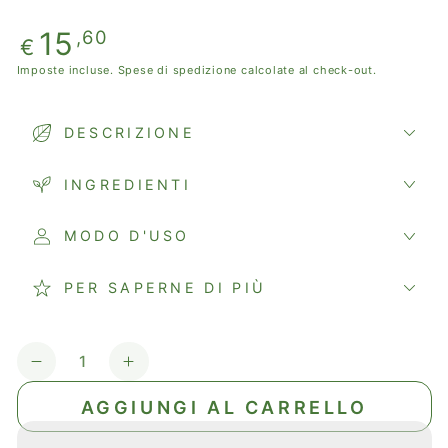
Prezzo
15
,60
€
regolare
Imposte incluse.
Spese di spedizione
calcolate al check-out.
DESCRIZIONE
INGREDIENTI
MODO D'USO
PER SAPERNE DI PIÙ
Quantità
Diminuisci
Aumenta
quantità
quantità
AGGIUNGI AL CARRELLO
per
per
KROPLE
KROPLE