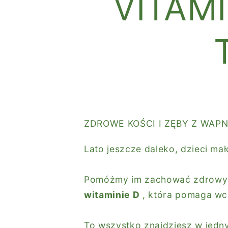
VITAM
ZDROWE KOŚCI I ZĘBY Z WAPN
Lato jeszcze daleko, dzieci ma
Pomóżmy im zachować
zdrow
witaminie D
, która pomaga wc
To wszystko znajdziesz w jedn