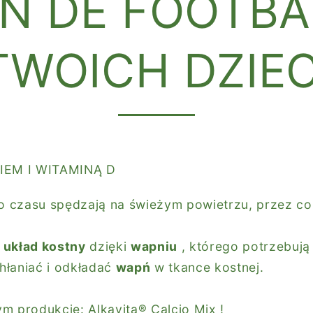
IN DE FOOTBA
TWOICH DZIEC
IEM I WITAMINĄ D
ło czasu spędzają na świeżym powietrzu, przez co 
y
układ kostny
dzięki
wapniu
, którego potrzebują
hłaniać i odkładać
wapń
w tkance kostnej.
ym produkcie:
Alkavita® Calcio Mix
!