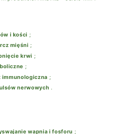
ów i kości
;
rcz mięśni
;
pnięcie krwi
;
boliczne
;
 immunologiczna
;
pulsów nerwowych
.
yswajanie wapnia i fosforu
;