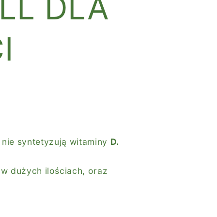
LL DLA
I
nie syntetyzują
witaminy
D.
 w dużych ilościach, oraz