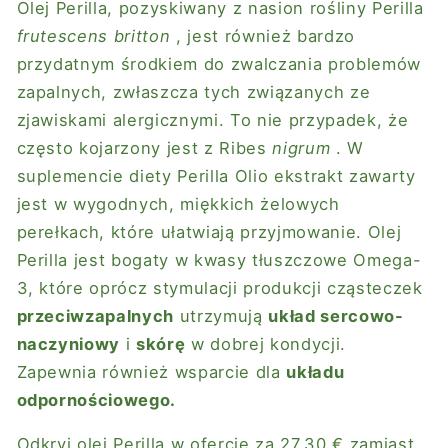
Olej Perilla, pozyskiwany z nasion rośliny Perilla
frutescens britton
, jest również bardzo
przydatnym środkiem do zwalczania problemów
zapalnych, zwłaszcza tych związanych ze
zjawiskami alergicznymi. To nie przypadek, że
często kojarzony jest z Ribes
nigrum
. W
suplemencie diety Perilla Olio ekstrakt zawarty
jest w wygodnych, miękkich żelowych
perełkach, które ułatwiają przyjmowanie. Olej
Perilla jest bogaty w kwasy tłuszczowe Omega-
3, które oprócz stymulacji produkcji cząsteczek
przeciwzapalnych
utrzymują
układ sercowo-
naczyniowy
i
skórę
w dobrej kondycji.
Zapewnia również wsparcie dla
układu
odpornościowego.
Odkryj olej Perilla w ofercie za
27,30 € zamiast