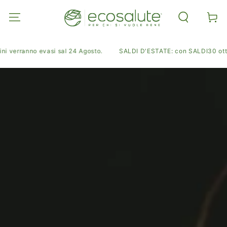
PASSA AL
CONTENUTO
Carell
 verranno evasi sal 24 Agosto.
SALDI D'ESTATE: con SALDI30 ottieni 