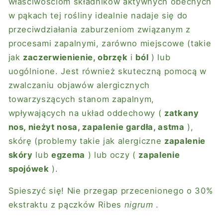
właściwościom składników aktywnych obecnych
w pąkach tej rośliny idealnie nadaje się do
przeciwdziałania zaburzeniom związanym z
procesami zapalnymi, zarówno miejscowe (takie
jak
zaczerwienienie, obrzęk
i
ból
) lub
uogólnione. Jest również skuteczną pomocą w
zwalczaniu objawów alergicznych
towarzyszących stanom zapalnym,
wpływających na układ oddechowy (
zatkany
nos, nieżyt nosa, zapalenie gardła, astma
),
skórę (problemy takie jak alergiczne
zapalenie
skóry
lub
egzema
) lub oczy (
zapalenie
spojówek
).
Spieszyć się! Nie przegap przecenionego o 30%
ekstraktu z pączków Ribes
nigrum
.