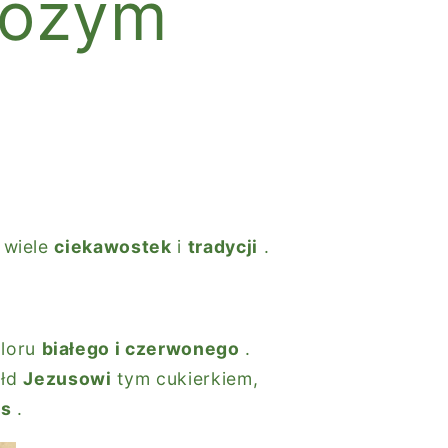
Bożym
ą wiele
ciekawostek
i
tradycji
.
oloru
białego i czerwonego
.
ołd
Jezusowi
tym cukierkiem,
us
.