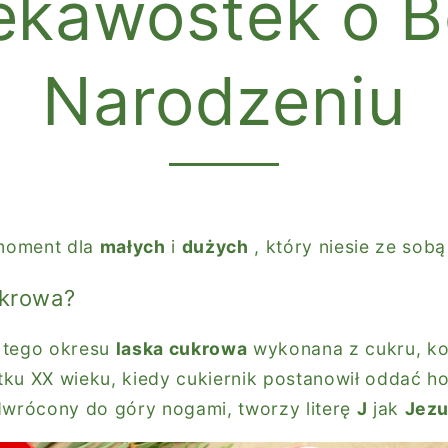
iekawostek o 
Narodzeniu
moment dla
małych
i
dużych
, który niesie ze sob
ukrowa?
 tego okresu
laska cukrowa
wykonana z cukru, k
ku XX wieku, kiedy cukiernik postanowił oddać h
 odwrócony do góry nogami, tworzy literę
J
jak
Jez