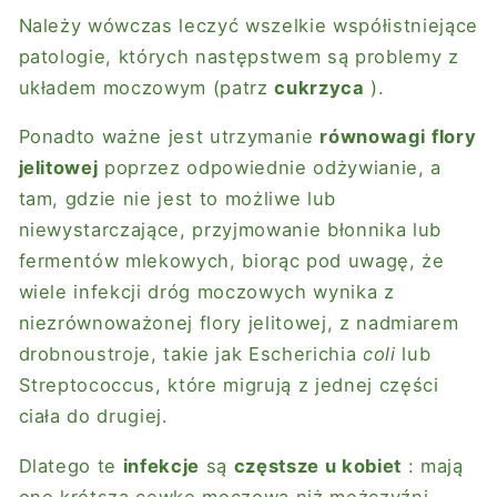
Należy wówczas leczyć wszelkie współistniejące
patologie, których następstwem są problemy z
układem moczowym (patrz
cukrzyca
).
Ponadto ważne jest utrzymanie
równowagi
flory
jelitowej
poprzez odpowiednie odżywianie, a
tam, gdzie nie jest to możliwe lub
niewystarczające, przyjmowanie błonnika lub
fermentów mlekowych, biorąc pod uwagę, że
wiele infekcji dróg moczowych wynika z
niezrównoważonej flory jelitowej, z nadmiarem
drobnoustroje, takie jak Escherichia
coli
lub
Streptococcus, które migrują z jednej części
ciała do drugiej.
Dlatego te
infekcje
są
częstsze u kobiet
: mają
one krótszą cewkę moczową niż mężczyźni