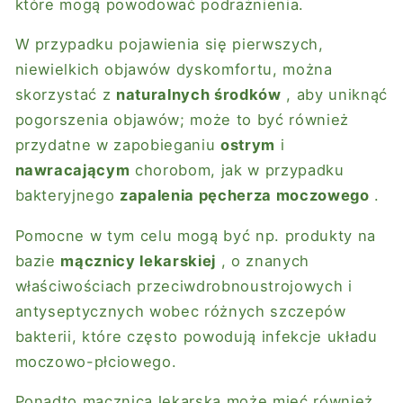
które mogą powodować podrażnienia.
W przypadku pojawienia się pierwszych,
niewielkich objawów dyskomfortu, można
skorzystać z
naturalnych środków
, aby uniknąć
pogorszenia objawów; może to być również
przydatne w zapobieganiu
ostrym
i
nawracającym
chorobom, jak w przypadku
bakteryjnego
zapalenia pęcherza moczowego
.
Pomocne w tym celu mogą być np. produkty na
bazie
mącznicy lekarskiej
, o znanych
właściwościach przeciwdrobnoustrojowych i
antyseptycznych wobec różnych szczepów
bakterii, które często powodują infekcje układu
moczowo-płciowego.
Ponadto mącznica lekarska może mieć również