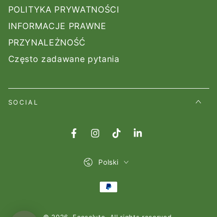
POLITYKA PRYWATNOŚCI
INFORMACJE PRAWNE
PRZYNALEŻNOŚĆ
Często zadawane pytania
SOCIAL
Facebook
Instagram
TikTok
LinkedIn
Lingua
Polski
Modalità
di
© 2026,
Ecosalute
. All rights reserved.