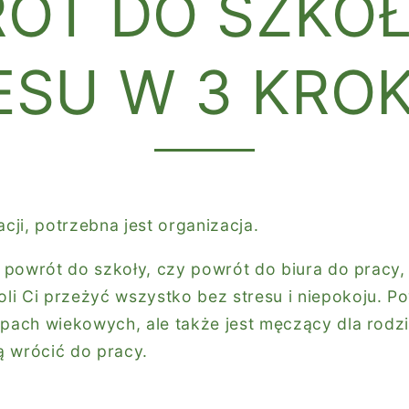
ÓT DO SZKOŁ
ESU W 3 KRO
ji, potrzebna jest organizacja.
to powrót do szkoły, czy powrót do biura do pracy
i Ci przeżyć wszystko bez stresu i niepokoju. Po
upach wiekowych, ale także jest męczący dla rodz
ą wrócić do pracy.