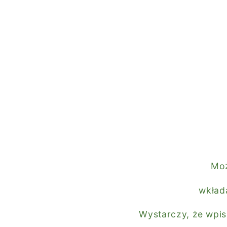
Moż
wkład
Wystarczy, że wpi