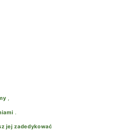
my
,
niami
.
sz jej zadedykować