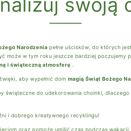
nalizuj swoją 
ożego Narodzenia
pełne uścisków, do których jes
być może w tym roku jeszcze bardziej poczujemy 
ą i świąteczną atmosferę
.
 dźwięki, aby wypełnić dom
magią Świąt Bożego Na
 świąteczne do udekorowania choinki, dlaczego 
i i dobrego kreatywnego recyklingu!
dzieciom oraz pomoże umilić czas podczas wakacji.