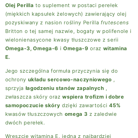
Olej Perilla
to suplement w postaci perełek
(miękkich kapsułek żelowych) zawierający olej
pozyskiwany z nasion rośliny Perilla
frutescens
Britton o tej samej nazwie, bogaty w polifenole i
wielonienasycone kwasy tłuszczowe z serii
Omega-3, Omega-6
i
Omega-9
oraz
witamina
E.
Jego szczególna formuła przyczynia się do
ochrony
układu
sercowo-naczyniowego
,
sprzyja
łagodzeniu stanów zapalnych
,
zwłaszcza skóry oraz
wspiera trofizm
i dobre
samopoczucie skóry
dzięki zawartości
45%
kwasów tłuszczowych
omega 3
z zaledwie
dwóch perełek.
Wreszcie witamina E, jedna z najbardziej