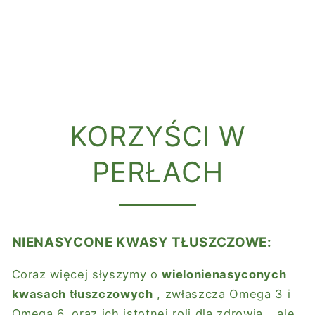
KORZYŚCI W
PERŁACH
NIENASYCONE KWASY TŁUSZCZOWE:
Coraz więcej słyszymy o
wielonienasyconych
kwasach tłuszczowych
, zwłaszcza Omega 3 i
Omega 6, oraz ich istotnej roli dla zdrowia… ale