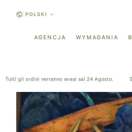
PASSA AL
CONTENUTO
Lingua
POLSKI
AGENCJA
WYMAGANIA
ti gli ordini verranno evasi sal 24 Agosto.
SALDI 
PASSA ALLE
INFORMAZIONE
SUL PRODOTTO