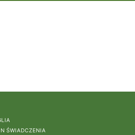
GLIA
N ŚWIADCZENIA