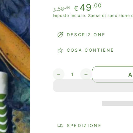
49
,00
€
58
,60
€
Prezzo
Il
Imposte incluse.
Spese di spedizione
c
regolare
prezzo
di
DESCRIZIONE
liquidazione
COSA CONTIENE
Quantità
A
Diminuisci
Aumenta
quantità
quantità
per
per
Zestaw
Zestaw
pudełek
pudełek
SEA
SEA
BREEZE
BREEZE
SPEDIZIONE