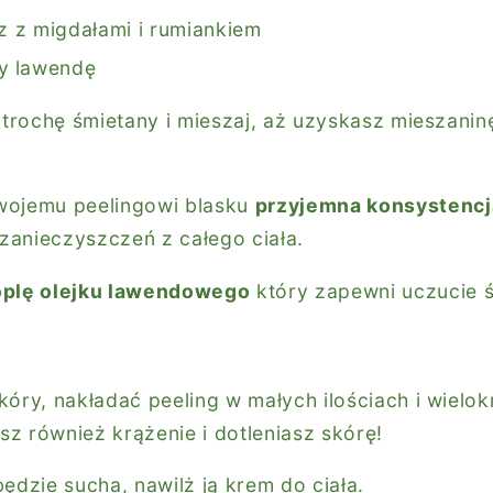
z z migdałami i rumiankiem
my
lawendę
 trochę śmietany i mieszaj, aż uzyskasz mieszaninę
Twojemu peelingowi blasku
przyjemna konsystencj
zanieczyszczeń z całego ciała.
oplę olejku lawendowego
który zapewni uczucie ś
kóry, nakładać peeling w małych ilościach i wiel
z również krążenie i dotleniasz skórę!
ędzie sucha, nawilż ją
krem do ciała.