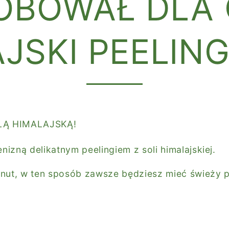
BOWAŁ DLA C
JSKI PEELIN
LĄ HIMALAJSKĄ!
izną delikatnym peelingiem z soli himalajskiej.
nut, w ten sposób zawsze będziesz mieć świeży p