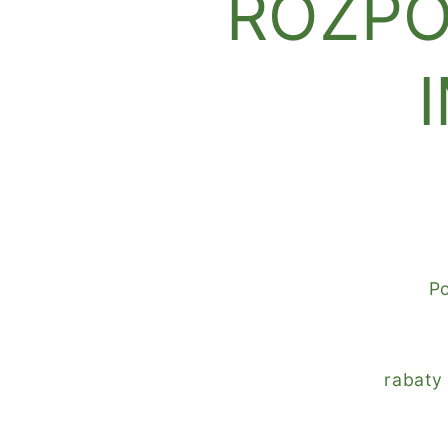
ROZPO
Po
rabaty