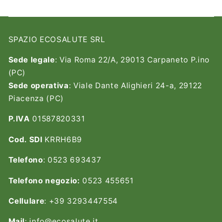
SPAZIO ECOSALUTE SRL
Sede legale
: Via Roma 22/A, 29013 Carpaneto P.ino
(PC)
Sede operativa
: Viale Dante Alighieri 24-a, 29122
Piacenza (PC)
P.IVA
01587820331
Cod. SDI
KRRH6B9
Telefono
: 0523 693437
Telefono negozio:
0523 455651
Cellulare
: +39 3293447554
Mail
: info@ecosalute.it